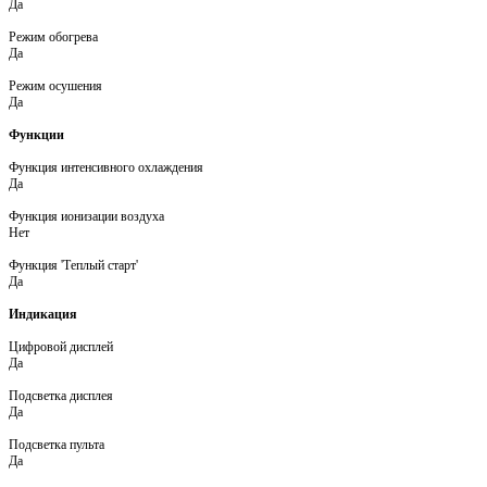
Да
Режим обогрева
Да
Режим осушения
Да
Функции
Функция интенсивного охлаждения
Да
Функция ионизации воздуха
Нет
Функция 'Теплый старт'
Да
Индикация
Цифровой дисплей
Да
Подсветка дисплея
Да
Подсветка пульта
Да