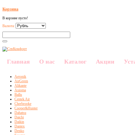
Корзина
В корзине пусто!
Валюта:
Главная
О нас
Каталог
Акции
Уст
Aeronik
AirGreen
Alikante
Axioma
Ballu
Centek Air
Cherbrooke
Cooper&Hunter
Dahatsu
Daichi
Daikin
Dantex
Denko