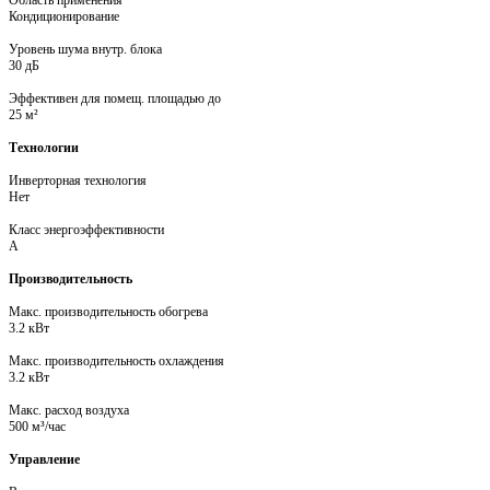
Область применения
Кондиционирование
Уровень шума внутр. блока
30 дБ
Эффективен для помещ. площадью до
25 м²
Технологии
Инверторная технология
Нет
Класс энергоэффективности
A
Производительность
Макс. производительность обогрева
3.2 кВт
Макс. производительность охлаждения
3.2 кВт
Макс. расход воздуха
500 м³/час
Управление