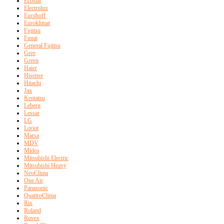
Ecostar
Electrolux
Eurohoff
Euroklimat
Fujitsu
Funai
General Fujitsu
Gree
Green
Haier
Hisense
Hitachi
Jax
Kentatsu
Leberg
Lessar
LG
Loriot
Marsa
MDV
Midea
Mitsubishi Electric
Mitsubishi Heavy
NeoClima
One Air
Panasonic
QuattroClima
Rix
Roland
Rovex