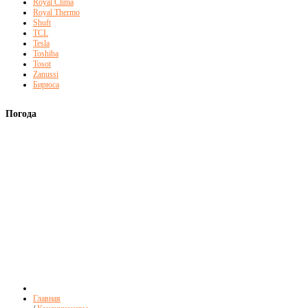
Royal Clima
Royal Thermo
Shuft
TCL
Tesla
Toshiba
Tosot
Zanussi
Бирюса
Погода
Главная