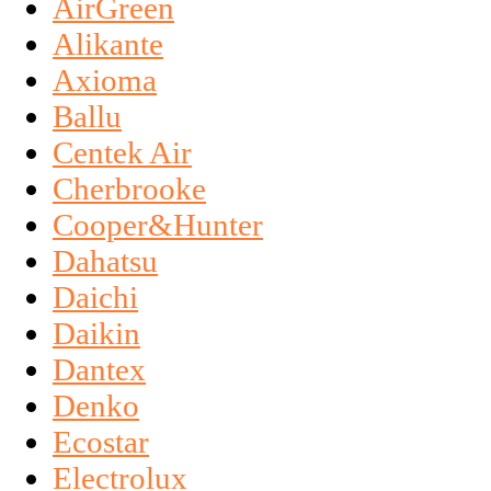
AirGreen
Alikante
Axioma
Ballu
Centek Air
Cherbrooke
Cooper&Hunter
Dahatsu
Daichi
Daikin
Dantex
Denko
Ecostar
Electrolux