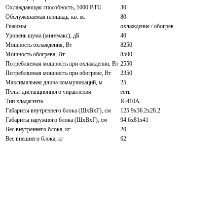
Охлаждающая способность, 1000 BTU
30
Обслуживаемая площадь, кв. м.
80
Режимы
охлаждение / обогрев
Уровень шума (мин/макс), дБ
40
Мощность охлаждения, Вт
8250
Мощность обогрева, Вт
8500
Потребляемая мощность при охлаждении, Вт
2550
Потребляемая мощность при обогреве, Вт
2350
Максимальная длина коммуникаций, м
25
Пульт дистанционного управления
есть
Тип хладагента
R-410A
Габариты внутреннего блока (ШxВxГ), см
125.9х36.2х28.2
Габариты наружного блока (ШxВxГ), см
94.6х81х41
Вес внутреннего блока, кг
20
Вес внешнего блока, кг
62