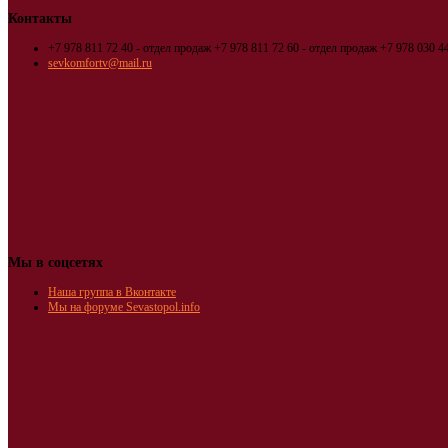
Контакты
+7 978 811 72 40 - отдел продаж
+7 978 811 72 60 - отдел продаж
+7 978 030 44
sevkomfortv@mail.ru
Мы в соцсетях
Наша группа в Вконтакте
Мы на форуме Sevastopol.info