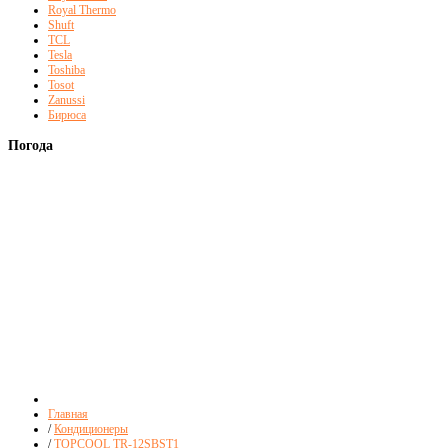
Royal Thermo
Shuft
TCL
Tesla
Toshiba
Tosot
Zanussi
Бирюса
Погода
Главная
/
Кондиционеры
/
TOPCOOL TR-12SBST1