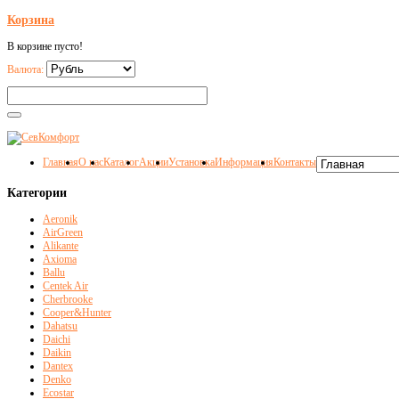
Корзина
В корзине пусто!
Валюта:
Главная
О нас
Каталог
Акции
Установка
Информация
Контакты
Категории
Aeronik
AirGreen
Alikante
Axioma
Ballu
Centek Air
Cherbrooke
Cooper&Hunter
Dahatsu
Daichi
Daikin
Dantex
Denko
Ecostar