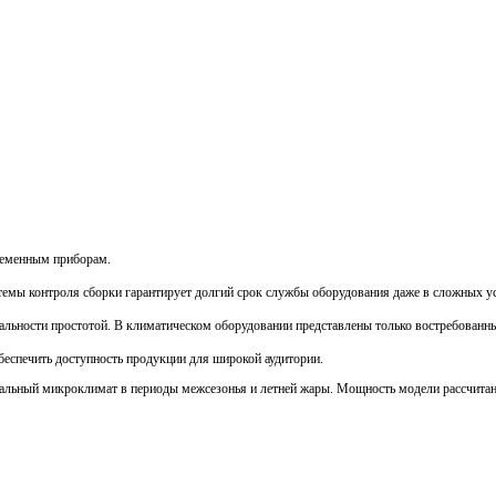
ременным приборам.
темы контроля сборки гарантирует долгий срок службы оборудования даже в сложных у
льности простотой. В климатическом оборудовании представлены только востребованны
еспечить доступность продукции для широкой аудитории.
мальный микроклимат в периоды межсезонья и летней жары. Мощность модели рассчита