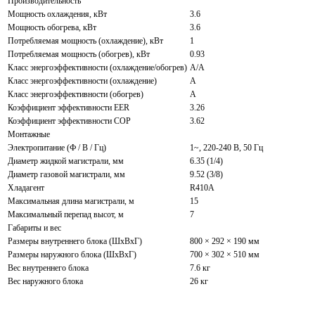
Производительность
Мощность охлаждения, кВт
3.6
Мощность обогрева, кВт
3.6
Потребляемая мощность (охлаждение), кВт
1
Потребляемая мощность (обогрев), кВт
0.93
Класс энергоэффективности (охлаждение/обогрев)
A/A
Класс энергоэффективности (охлаждение)
A
Класс энергоэффективности (обогрев)
A
Коэффициент эффективности EER
3.26
Коэффициент эффективности COP
3.62
Монтажные
Электропитание (Ф / В / Гц)
1~, 220-240 В, 50 Гц
Диаметр жидкой магистрали, мм
6.35 (1/4)
Диаметр газовой магистрали, мм
9.52 (3/8)
Хладагент
R410A
Максимальная длина магистрали, м
15
Максимальный перепад высот, м
7
Габариты и вес
Размеры внутреннего блока (ШxВxГ)
800 × 292 × 190 мм
Размеры наружного блока (ШxВxГ)
700 × 302 × 510 мм
Вес внутреннего блока
7.6 кг
Вес наружного блока
26 кг