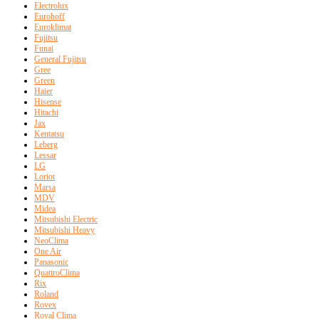
Electrolux
Eurohoff
Euroklimat
Fujitsu
Funai
General Fujitsu
Gree
Green
Haier
Hisense
Hitachi
Jax
Kentatsu
Leberg
Lessar
LG
Loriot
Marsa
MDV
Midea
Mitsubishi Electric
Mitsubishi Heavy
NeoClima
One Air
Panasonic
QuattroClima
Rix
Roland
Rovex
Royal Clima