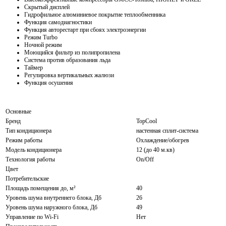
Скрытый дисплей
Гидрофильное алюминиевое покрытие теплообменника
Функция самодиагностики
Функция авторестарт при сбоях электроэнергии
Режим Turbo
Ночной режим
Моющийся фильтр из полипропилена
Система против образования льда
Таймер
Регулировка вертикальных жалюзи
Функция осушения
Основные
Бренд
TopCool
Тип кондиционера
настенная сплит-система
Режим работы
Охлаждение/обогрев
Модель кондиционера
12 (до 40 м.кв)
Технология работы
On/Off
Цвет
Потребительские
Площадь помещения до, м²
40
Уровень шума внутреннего блока, Дб
26
Уровень шума наружного блока, Дб
49
Управление по Wi-Fi
Нет