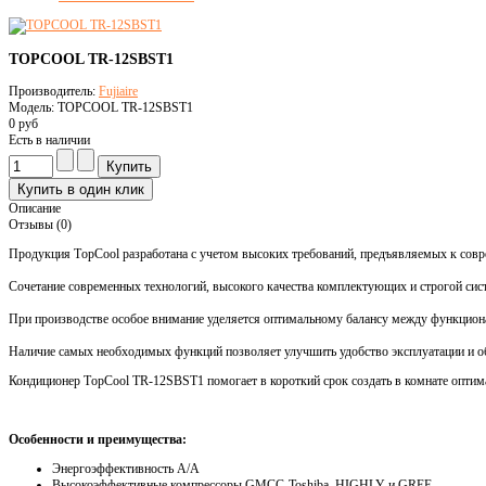
TOPCOOL TR-12SBST1
Производитель:
Fujiaire
Модель: TOPCOOL TR-12SBST1
0 руб
Есть в наличии
Описание
Отзывы (0)
Продукция ТopCool разработана с учетом высоких требований, предъявляемых к сов
Сочетание современных технологий, высокого качества комплектующих и строгой сис
При производстве особое внимание уделяется оптимальному балансу между функциона
Наличие самых необходимых функций позволяет улучшить удобство эксплуатации и об
Кондиционер ТopCool TR-12SBST1 помогает в короткий срок создать в комнате опти
Особенности и преимущества:
Энергоэффективность A/A
Высокоэффективные компрессоры GMCC-Toshiba, HIGHLY и GREE