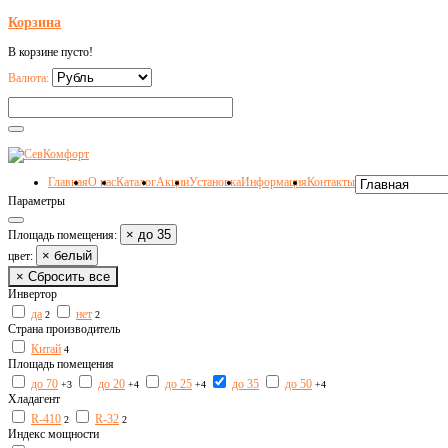
Корзина
В корзине пусто!
Валюта:
Главная
О нас
Каталог
Акции
Установка
Информация
Контакты
Параметры
× до 35
Площадь помещения:
× белый
цвет:
× Сбросить все
Инвертор
да
нет
2
2
Страна производитель
Китай
4
Площадь помещения
до 70
до 20
до 25
до 35
до 50
+3
+4
+4
+4
Хладагент
R-410
R-32
2
2
Индекс мощности