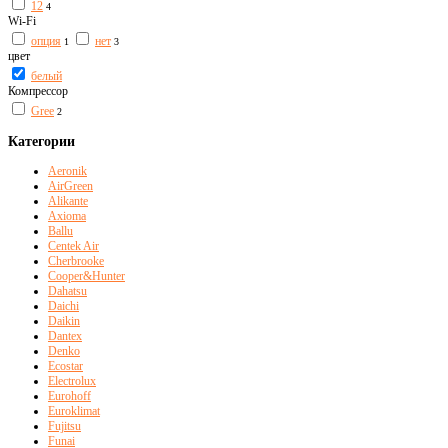
12
4
Wi-Fi
опция
нет
1
3
цвет
белый
Компрессор
Gree
2
Категории
Aeronik
AirGreen
Alikante
Axioma
Ballu
Centek Air
Cherbrooke
Cooper&Hunter
Dahatsu
Daichi
Daikin
Dantex
Denko
Ecostar
Electrolux
Eurohoff
Euroklimat
Fujitsu
Funai