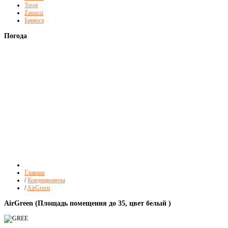
Tosot
Zanussi
Бирюса
Погода
Главная
/
Кондиционеры
/
AirGreen
AirGreen (Площадь помещения до 35, цвет белый )