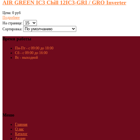
AIR GREEN IC3 Chill 12IC3-GRI / GRO Inverter
Цена:
0 руб
Подробнее
На странице:
Сортировка:
Время работы
Пн-Пт - с 09:00 до 18:00
Сб - с 09:00 до 16:00
Вс - выходной
Меню
Главная
О нас
Каталог
Акции