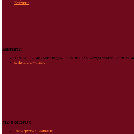
Контакты
Контакты
+7 978 811 72 40 - отдел продаж
+7 978 811 72 60 - отдел продаж
+7 978 030 44
sevkomfortv@mail.ru
Мы в соцсетях
Наша группа в Вконтакте