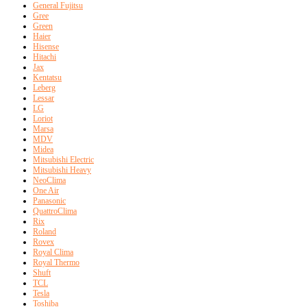
General Fujitsu
Gree
Green
Haier
Hisense
Hitachi
Jax
Kentatsu
Leberg
Lessar
LG
Loriot
Marsa
MDV
Midea
Mitsubishi Electric
Mitsubishi Heavy
NeoClima
One Air
Panasonic
QuattroClima
Rix
Roland
Rovex
Royal Clima
Royal Thermo
Shuft
TCL
Tesla
Toshiba