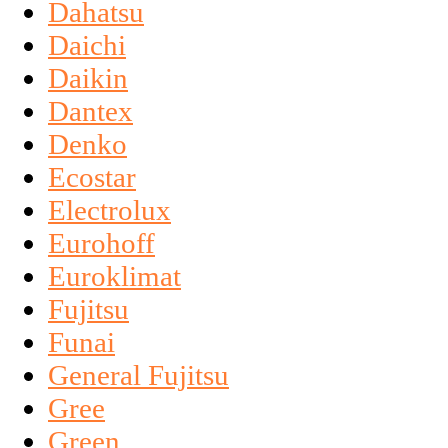
Dahatsu
Daichi
Daikin
Dantex
Denko
Ecostar
Electrolux
Eurohoff
Euroklimat
Fujitsu
Funai
General Fujitsu
Gree
Green