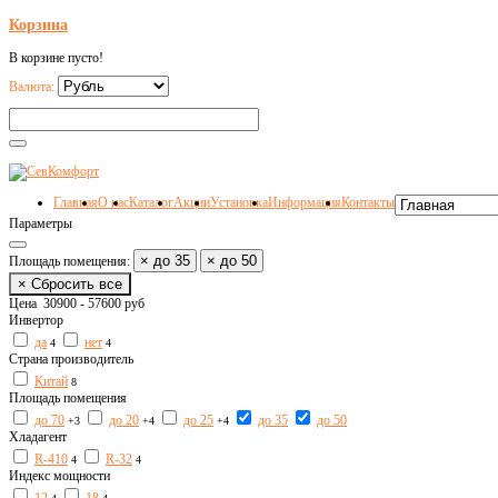
Корзина
В корзине пусто!
Валюта:
Главная
О нас
Каталог
Акции
Установка
Информация
Контакты
Параметры
× до 35
× до 50
Площадь помещения:
× Сбросить все
Цена
30900
-
57600
руб
Инвертор
да
нет
4
4
Страна производитель
Китай
8
Площадь помещения
до 70
до 20
до 25
до 35
до 50
+3
+4
+4
Хладагент
R-410
R-32
4
4
Индекс мощности