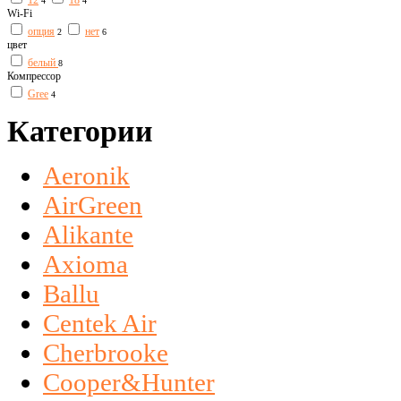
12
18
4
4
Wi-Fi
опция
нет
2
6
цвет
белый
8
Компрессор
Gree
4
Категории
Aeronik
AirGreen
Alikante
Axioma
Ballu
Centek Air
Cherbrooke
Cooper&Hunter