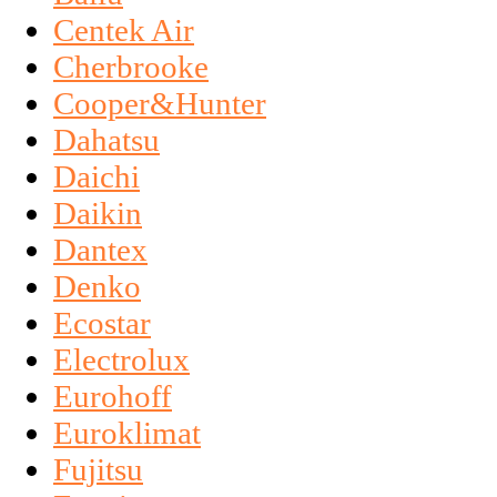
Centek Air
Cherbrooke
Cooper&Hunter
Dahatsu
Daichi
Daikin
Dantex
Denko
Ecostar
Electrolux
Eurohoff
Euroklimat
Fujitsu