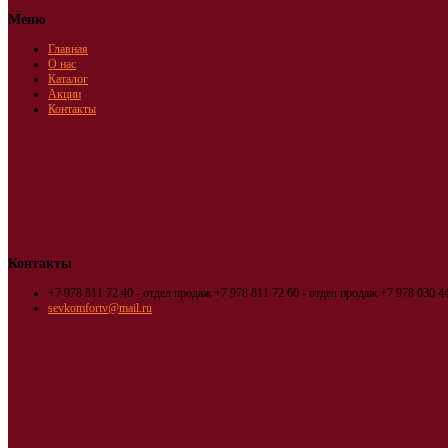
Меню
Главная
О нас
Каталог
Акции
Контакты
Контакты
+7 978 811 72 40 - отдел продаж
+7 978 811 72 60 - отдел продаж
+7 978 030 44
sevkomfortv@mail.ru