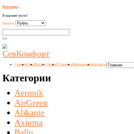
Корзина
В корзине пусто!
Валюта:
Главная
О нас
Каталог
Акции
Установка
Информация
Контакты
Категории
Aeronik
AirGreen
Alikante
Axioma
Ballu