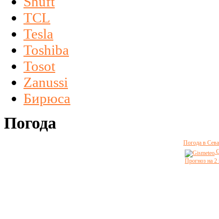
Shuft
TCL
Tesla
Toshiba
Tosot
Zanussi
Бирюса
Погода
Погода в Сева
G
Прогноз на 2