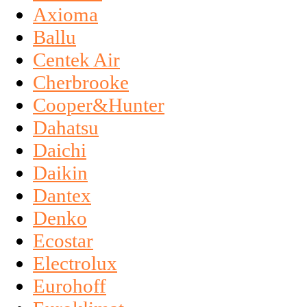
Axioma
Ballu
Centek Air
Cherbrooke
Cooper&Hunter
Dahatsu
Daichi
Daikin
Dantex
Denko
Ecostar
Electrolux
Eurohoff