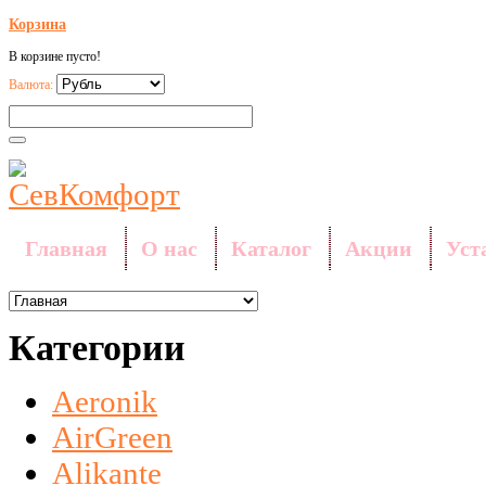
Корзина
В корзине пусто!
Валюта:
Главная
О нас
Каталог
Акции
Уст
Категории
Aeronik
AirGreen
Alikante