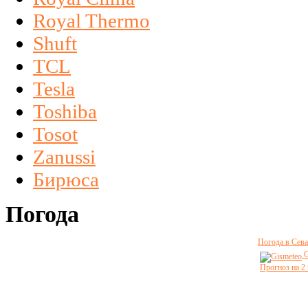
Royal Thermo
Shuft
TCL
Tesla
Toshiba
Tosot
Zanussi
Бирюса
Погода
Погода в Сева
G
Прогноз на 2