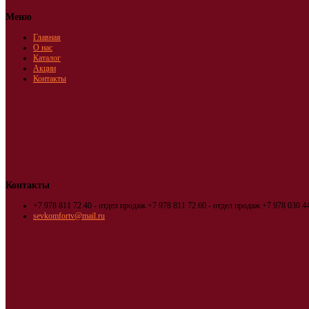
Меню
Главная
О нас
Каталог
Акции
Контакты
Контакты
+7 978 811 72 40 - отдел продаж
+7 978 811 72 60 - отдел продаж
+7 978 030 44
sevkomfortv@mail.ru