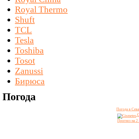
Royal Thermo
Shuft
TCL
Tesla
Toshiba
Tosot
Zanussi
Бирюса
Погода
Погода в Сева
G
Прогноз на 2