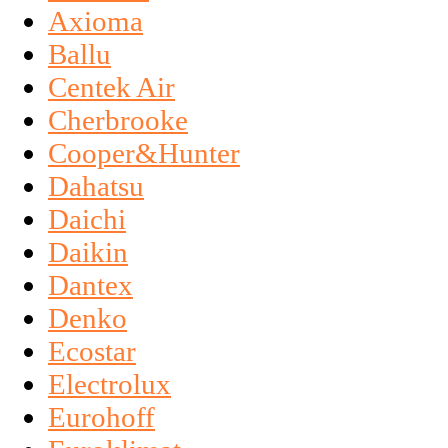
Axioma
Ballu
Centek Air
Cherbrooke
Cooper&Hunter
Dahatsu
Daichi
Daikin
Dantex
Denko
Ecostar
Electrolux
Eurohoff