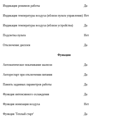
Индикация режимов работы
Да
Индикация температуры воздуха (вблизи пульта управления)
Нет
Индикация температуры воздуха (вблизи устройства)
Да
Подсветка пульта
Нет
Отключение дисплея
Да
Функции
Автоматическое покачивание жалюзи
Да
Авторестарт при отключении питания
Да
Память заданных параметров работы
Да
Функция интенсивного охлаждения
Да
Функция ионизации воздуха
Нет
Функция 'Теплый старт'
Да