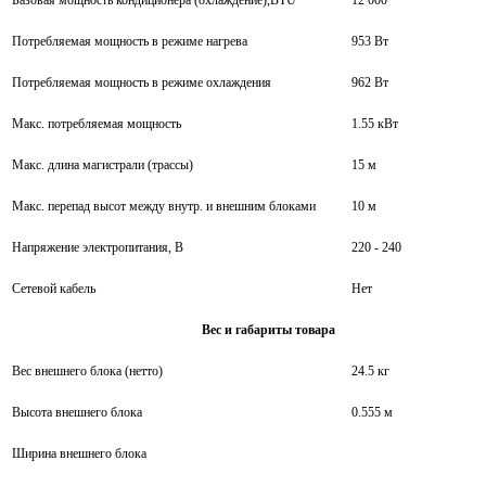
Базовая мощность кондиционера (охлаждение),BTU
12 000
Потребляемая мощность в режиме нагрева
953 Вт
Потребляемая мощность в режиме охлаждения
962 Вт
Макс. потребляемая мощность
1.55 кВт
Макс. длина магистрали (трассы)
15 м
Макс. перепад высот между внутр. и внешним блоками
10 м
Напряжение электропитания, В
220 - 240
Сетевой кабель
Нет
Вес и габариты товара
Вес внешнего блока (нетто)
24.5 кг
Высота внешнего блока
0.555 м
Ширина внешнего блока