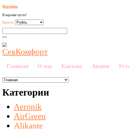
Корзина
В корзине пусто!
Валюта:
Главная
О нас
Каталог
Акции
Уст
Категории
Aeronik
AirGreen
Alikante