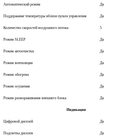
Автоматический режим
Да
Поддержание температуры вблизи пульта управления
Да
Количество скоростей воздушного потока
5
Режим SLEEP
Да
Режим автоочистки
Да
Режим вентиляции
Да
Режим обогрева
Да
Режим осушения
Да
Режим размораживания внешнего блока
Да
Индикация
Цифровой дисплей
Да
Подсветка дисплея
Да