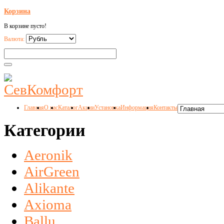
Корзина
В корзине пусто!
Валюта:
Главная
О нас
Каталог
Акции
Установка
Информация
Контакты
Категории
Aeronik
AirGreen
Alikante
Axioma
Ballu