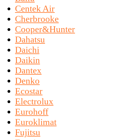
Centek Air
Cherbrooke
Cooper&Hunter
Dahatsu
Daichi
Daikin
Dantex
Denko
Ecostar
Electrolux
Eurohoff
Euroklimat
Fujitsu