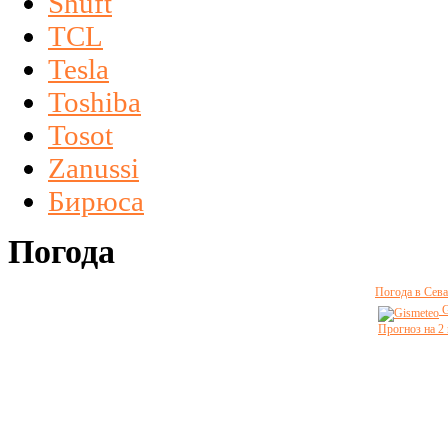
Shuft
TCL
Tesla
Toshiba
Tosot
Zanussi
Бирюса
Погода
Погода в Сева
G
Прогноз на 2