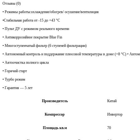
Отзывы (0)
• Режимы работы:охлаждение/обогрев/ осушение/вентиляция
•Стабильная работа от -15 до +43 °C
• Пульт ДУ с режимом реального времени
• Антикоррозийное покрытие Blue Fin
• Многоступенчатый фильтр (6 ступеней фильтрации)
• Автономный контроль и поддержание плюсовой температуры в доме (+8 °C) • Автом
• Автоочистка полного цикла
• Горячий старт
• Турбо режим
• Гарантия — 5 лет
Производитель
Китай
Компрессор
Инвертор
Площадь кв.м
70