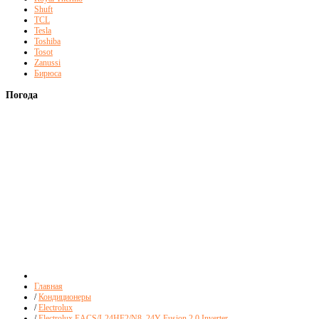
Shuft
TCL
Tesla
Toshiba
Tosot
Zanussi
Бирюса
Погода
Главная
/
Кондиционеры
/
Electrolux
/
Electrolux EACS/I-24HF2/N8_24Y Fusion 2.0 Inverter