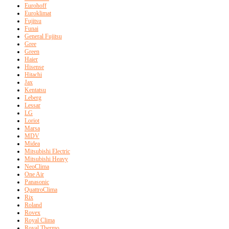
Eurohoff
Euroklimat
Fujitsu
Funai
General Fujitsu
Gree
Green
Haier
Hisense
Hitachi
Jax
Kentatsu
Leberg
Lessar
LG
Loriot
Marsa
MDV
Midea
Mitsubishi Electric
Mitsubishi Heavy
NeoClima
One Air
Panasonic
QuattroClima
Rix
Roland
Rovex
Royal Clima
Royal Thermo