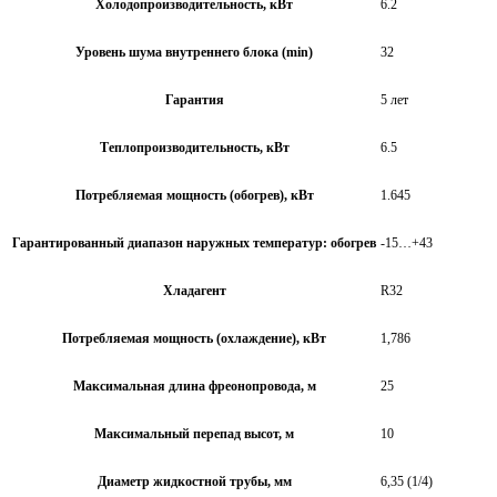
Холодопроизводительность, кВт
6.2
Уровень шума внутреннего блока (min)
32
Гарантия
5 лет
Теплопроизводительность, кВт
6.5
Потребляемая мощность (обогрев), кВт
1.645
Гарантированный диапазон наружных температур: обогрев
-15…+43
Хладагент
R32
Потребляемая мощность (охлаждение), кВт
1,786
Максимальная длина фреонопровода, м
25
Максимальный перепад высот, м
10
Диаметр жидкостной трубы, мм
6,35 (1/4)