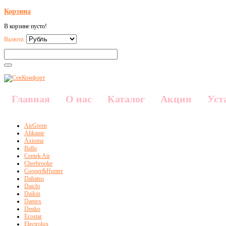
Корзина
В корзине пусто!
Валюта:
Главная
О нас
Каталог
Акции
Уст
AirGreen
Alikante
Axioma
Ballu
Centek Air
Cherbrooke
Cooper&Hunter
Dahatsu
Daichi
Daikin
Dantex
Denko
Ecostar
Electrolux