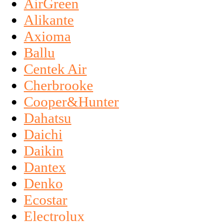
AirGreen
Alikante
Axioma
Ballu
Centek Air
Cherbrooke
Cooper&Hunter
Dahatsu
Daichi
Daikin
Dantex
Denko
Ecostar
Electrolux