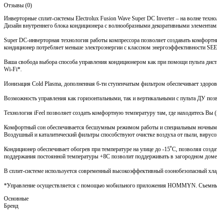
Отзывы (0)
Инверторные сплит-системы Electrolux Fusion Wave Super DC Inverter – на волне тех
Дизайн внутреннего блока кондиционера с волнообразными декоративными элементами
Super DC-инверторная технология работы компрессора позволяет создавать комфортны
кондиционер потребляет меньше электроэнергии с классном энергоэффективности SE
Ваша свобода выбора способа управления кондиционером как при помощи пульта дист
Wi-Fi*.
Ионизация Cold Plasma, дополненная 6-ти ступенчатым фильтром обеспечивает здор
Возможность управления как горизонтальными, так и вертикальными с пульта ДУ позв
Технология iFeel позволяет создать комфортную температуру там, где находитесь Вы (
Комфортный сон обеспечивается бесшумным режимом работы и специальным ночны
Воздушный и каталитический фильтры способствуют очистке воздуха от пыли, вирусов
Кондиционер обеспечивает обогрев при температуре на улице до -15ﹾС, позволяя создать с высокой энергоэффективностью SCOP A++/A+++ (в зависимости от модели) тепло и уют как в межсезонье, когда нет центрального отопления, так и зимой. Режим
поддержания постоянной температуры +8С позволит поддерживать в загородном доме
В сплит-системе используется современный высокоэффективный озонобезопасный хла
*Управление осуществляется с помощью мобильного приложения HOMMYN. Съем
Основные
Бренд