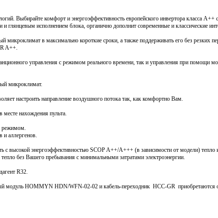
нологий. Выбирайте комфорт и энергоэффективность европейского инвертора класса А++ с
 и глянцевым исполнением блока, органично дополнит современные и классические инт
й микроклимат в максимально короткие сроки, а также поддерживать его без резких п
ER A++.
анционного управления с режимом реального времени, так и управления при помощи м
овый микроклимат.
оляет настроить направление воздушного потока так, как комфортно Вам.
в месте нахождения пульта.
м режимом.
 и аллергенов.
 тепло без Вашего пребывания с минимальными затратами электроэнергии.
дагент R32.
ный модуль HOMMYN HDN/WFN-02-02 и кабель-переходник HCC-GR приобретаются о