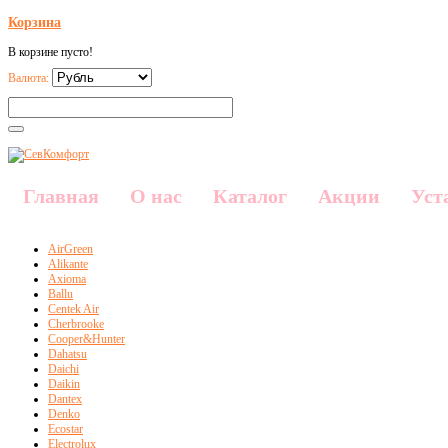
Корзина
В корзине пусто!
Валюта:
Главная
О нас
Каталог
Акции
Уст
AirGreen
Alikante
Axioma
Ballu
Centek Air
Cherbrooke
Cooper&Hunter
Dahatsu
Daichi
Daikin
Dantex
Denko
Ecostar
Electrolux