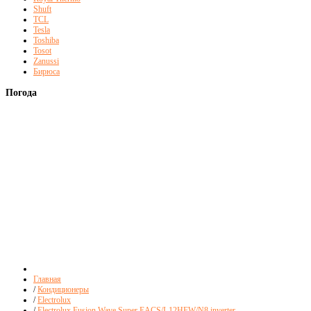
Shuft
TCL
Tesla
Toshiba
Tosot
Zanussi
Бирюса
Погода
Главная
/
Кондиционеры
/
Electrolux
/
Electrolux Fusion Wave Super EACS/I-12HFW/N8 inverter