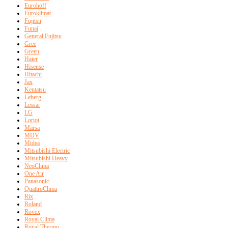
Eurohoff
Euroklimat
Fujitsu
Funai
General Fujitsu
Gree
Green
Haier
Hisense
Hitachi
Jax
Kentatsu
Leberg
Lessar
LG
Loriot
Marsa
MDV
Midea
Mitsubishi Electric
Mitsubishi Heavy
NeoClima
One Air
Panasonic
QuattroClima
Rix
Roland
Rovex
Royal Clima
Royal Thermo