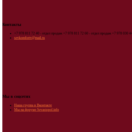
Контакты
+7 978 811 72 40 - отдел продаж
+7 978 811 72 60 - отдел продаж
+7 978 030 44
sevkomfortv@mail.ru
Мы в соцсетях
Наша группа в Вконтакте
Мы на форуме Sevastopol.info