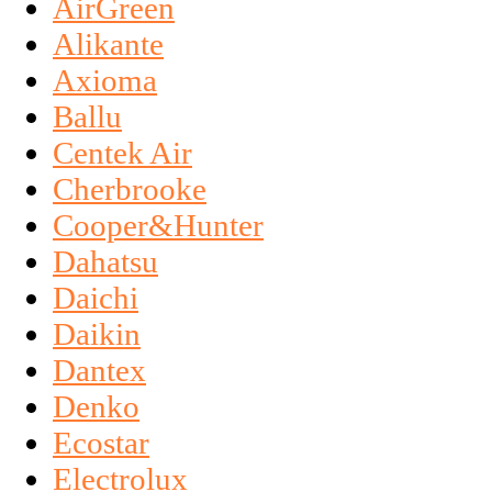
AirGreen
Alikante
Axioma
Ballu
Centek Air
Cherbrooke
Cooper&Hunter
Dahatsu
Daichi
Daikin
Dantex
Denko
Ecostar
Electrolux